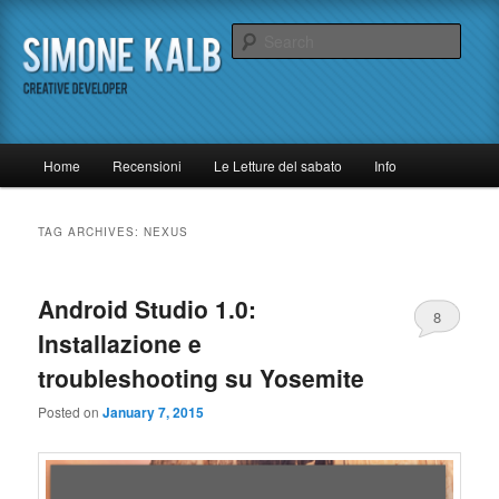
Skip
Skip
Un (quasi) inutile blog di tecnologia
to
to
Sear
primary
secondary
content
content
Simone Kalb
M
Home
Recensioni
Le Letture del sabato
Info
a
i
n
TAG ARCHIVES:
NEXUS
m
e
n
Android Studio 1.0:
8
u
Installazione e
troubleshooting su Yosemite
Posted on
January 7, 2015