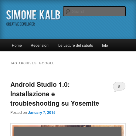
Skip
Skip
Un (quasi) inutile blog di tecnologia
to
to
Sear
primary
secondary
content
content
Simone Kalb
M
Home
Recensioni
Le Letture del sabato
Info
a
i
n
TAG ARCHIVES:
GOOGLE
m
e
n
Android Studio 1.0:
8
u
Installazione e
troubleshooting su Yosemite
Posted on
January 7, 2015