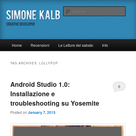
Skip
Skip
Un (quasi) inutile blog di tecnologia
to
to
Sear
primary
secondary
content
content
Simone Kalb
M
Home
Recensioni
Le Letture del sabato
Info
a
i
n
TAG ARCHIVES:
LOLLYPOP
m
e
n
Android Studio 1.0:
8
u
Installazione e
troubleshooting su Yosemite
Posted on
January 7, 2015