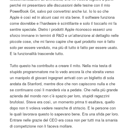
perché mi presentavo alle discussioni delle tesine con il mio
PowerBook G4, salvo poi convertirsi anche lui. Io lo so che
Apple è così ed in alcuni casi mi sta bene. Il software funziona
come dovrebbe e l’hardware è scintillante e solo il toccarlo mi fa
sentire speciale. Dietro i prodotti Apple riconosco esserci uno
sforzo immane in termini di R&D e un’attenzione al dettaglio nelle
piccole cose, che mi fanno capire che quel prodotto non è fatto
solo per essere venduto, ma più di tutto è fatto per essere usato.
E la funzionalità trascende tutto.
Tutto questo ha contribuito a creare il mito. Nella mia testa di
stupido programmatore me lo vedo ancora là che sbraita verso
un manipolo di giovani ingegneri arrivati con un biglietto di sola
andata da Stanford, mentre dice che non capiscono nulla e che
se continuano così li manderà via a pedate. Che nella più grande
azienda del mondo non c’è spazio per loro, stupidi ragazzini
brufolosi. Steve era così, un momento prima ti esaltava, quello
dopo non ti voleva vedere neanche di striscio. E le persone con
le quali lavorava questo lo sapevano bene. Era una sfida per loro.
Entrare nelle grazie del CEO era cosa non per tutti ma la smania
di competizione non li faceva mollare.