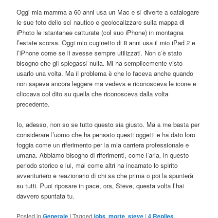
Oggi mia mamma a 60 anni usa un Mac e si diverte a catalogare
le sue foto dello sci nautico e geolocalizzare sulla mappa di
iPhoto le istantanee catturate (col suo iPhone) in montagna
l’estate scorsa. Oggi mio cuginetto di 8 anni usa il mio iPad 2 e
l’iPhone come se li avesse sempre utilizzati. Non c’è stato
bisogno che gli spiegassi nulla. Mi ha semplicemente visto
usarlo una volta. Ma il problema è che lo faceva anche quando
non sapeva ancora leggere ma vedeva e riconosceva le icone e
cliccava col dito su quella che riconosceva dalla volta
precedente.
Io, adesso, non so se tutto questo sia giusto. Ma a me basta per
considerare l’uomo che ha pensato questi oggetti e ha dato loro
foggia come un riferimento per la mia carriera professionale e
umana. Abbiamo bisogno di riferimenti, come l’aria, in questo
periodo storico e lui, mai come altri ha incarnato lo spirito
avventuriero e reazionario di chi sa che prima o poi la spunterà
su tutti. Puoi riposare in pace, ora, Steve, questa volta l’hai
davvero spuntata tu.
Posted in
Generale
|
Tagged
jobs
,
morte
,
steve
|
4
Replies