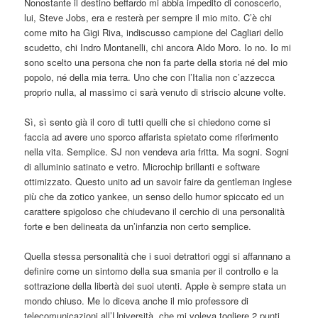
Nonostante il destino beffardo mi abbia impedito di conoscerlo,
lui, Steve Jobs, era e resterà per sempre il mio mito. C’è chi
come mito ha Gigi Riva, indiscusso campione del Cagliari dello
scudetto, chi Indro Montanelli, chi ancora Aldo Moro. Io no. Io mi
sono scelto una persona che non fa parte della storia né del mio
popolo, né della mia terra. Uno che con l’Italia non c’azzecca
proprio nulla, al massimo ci sarà venuto di striscio alcune volte.
Sì, sì sento già il coro di tutti quelli che si chiedono come si
faccia ad avere uno sporco affarista spietato come riferimento
nella vita. Semplice. SJ non vendeva aria fritta. Ma sogni. Sogni
di alluminio satinato e vetro. Microchip brillanti e software
ottimizzato. Questo unito ad un savoir faire da gentleman inglese
più che da zotico yankee, un senso dello humor spiccato ed un
carattere spigoloso che chiudevano il cerchio di una personalità
forte e ben delineata da un’infanzia non certo semplice.
Quella stessa personalità che i suoi detrattori oggi si affannano a
definire come un sintomo della sua smania per il controllo e la
sottrazione della libertà dei suoi utenti. Apple è sempre stata un
mondo chiuso. Me lo diceva anche il mio professore di
telecomunicazioni all’Università, che mi voleva togliere 2 punti