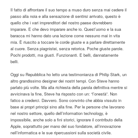
Il fatto di affrontare il suo tempo a muso duro senza mai cedere il
passo alla noia e alla sensazione di sentirsi arrivato, questo è
quello che i vari imprenditori del nostro paese dovrebbero
imparare. E che devo imparare anche io. Quest’uomo e la sua
baracca mi hanno dato una lezione come nessuno mai in vita
mia. È riuscito a toccare le corde giuste e a parlare direttamente
al cuore. Senza piagnistei, senza retorica. Poche giuste parole.
Pochi prodotti, ma giusti. Funzionanti. E belli, dannatamente
belli.
Oggi su Repubblica ho letto una testimonianza di Philip Stark, un
altro grandissimo designer dei nostri tempi. Con Steve hanno
parlato più volte. Ma alla richiesta della parola definitiva mentre si
avvicinava la fine, Steve ha risposto con un: “l’onestà”. Non
fatico a crederci. Davvero. Sono convinto che abbia vissuto in
base ai propri principi sino alla fine. Per le persone che lavorano
nel nostro settore, quello dell’information technology, è
impossibile, anche solo a fini storici, ignorare il contributo della
Apple, soprattutto per mano del suo fondatore, all’innovazione
nell’informatica e le sue ripercussioni sulla società civile.