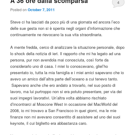
A 36 ore dalla scomparsa
4
Posted on
October 7, 2011
Steve ci ha lasciati da poco più di una giornata ed ancora l’eco
delle sue gesta non si è spenta negli organi d’informazione che
continuamente ne rievocano la sua vita straordinaria.
A mente fredda, cerco di analizzare la situazione personale, dopo
lo shock della notizia di ieri. Il rapporto che mi ha legato ad una
persona, pur non avendola mai conosciuta, così forte da
considerarlo uno di casa. I miei lo conoscevano, gliel’ho
presentato io, tutta la mia famiglia e i miei amici sapevano che io
avevo un amico dall’altra parte dell’oceano a cui tenevo tanto.
Sapevano anche che ero andato a trovarlo, nel suo posto di
lavoro, ma lui purtroppo non si era potuto presentare, per via dei
suoi impegni lavorativi. Un’altra volta abbiamo rischiato
d’incontrarci al Moscone West in occasione del MacWorld del
2008, io mi trovavo a San Francisco in quei giorni, ma le mie
finanze non mi avevano consentito di assistere ad uno dei suoi
keynote, il cui biglietto era abbastanza caro.