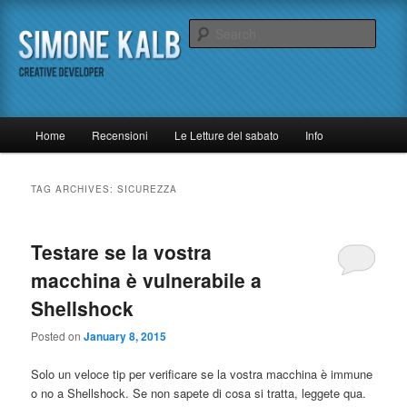
Skip
Skip
Un (quasi) inutile blog di tecnologia
to
to
Sear
primary
secondary
content
content
Simone Kalb
M
Home
Recensioni
Le Letture del sabato
Info
a
i
n
TAG ARCHIVES:
SICUREZZA
m
e
n
Testare se la vostra
u
macchina è vulnerabile a
Shellshock
Posted on
January 8, 2015
Solo un veloce tip per verificare se la vostra macchina è immune
o no a Shellshock. Se non sapete di cosa si tratta, leggete qua.