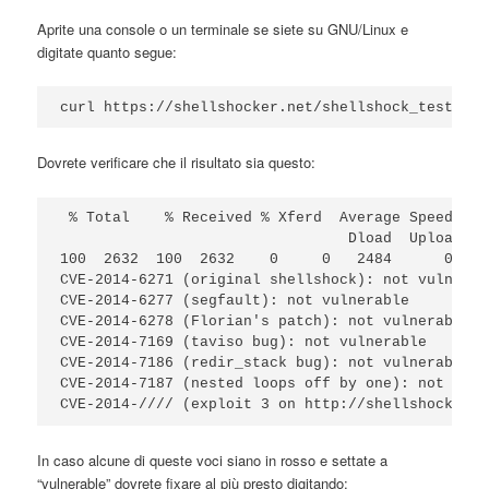
Aprite una console o un terminale se siete su GNU/Linux e
digitate quanto segue:
curl https://shellshocker.net/shellshock_test.sh 
Dovrete verificare che il risultato sia questo:
 % Total    % Received % Xferd  Average Speed   T
                                 Dload  Upload   
100  2632  100  2632    0     0   2484      0  0:
CVE-2014-6271 (original shellshock): not vulnerabl
CVE-2014-6277 (segfault): not vulnerable

CVE-2014-6278 (Florian's patch): not vulnerable

CVE-2014-7169 (taviso bug): not vulnerable

CVE-2014-7186 (redir_stack bug): not vulnerable

CVE-2014-7187 (nested loops off by one): not vuln
In caso alcune di queste voci siano in rosso e settate a
“vulnerable” dovrete fixare al più presto digitando: