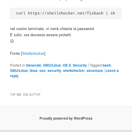
curl https://shellshocker.net/fixbash | sh
nel vostro terminale, vi verrà chiesta la password.
È tutto: ora dovreste essere protetti.
😉
Fonte [
Shellshocker
]
Posted in
Generale
,
GNU/Linux
,
OS X
,
Security
|
Tagged
bash
,
GNU/Linux
,
linux
,
osx
,
security
,
shellshocker
,
sicurezza
|
Leave a
reply
TIP ME ON GITTIP
Proudly powered by WordPress