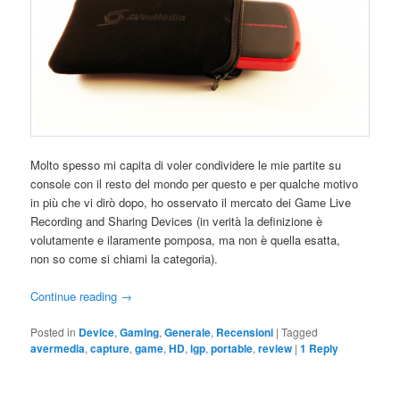
Molto spesso mi capita di voler condividere le mie partite su
console con il resto del mondo per questo e per qualche motivo
in più che vi dirò dopo, ho osservato il mercato dei Game Live
Recording and Sharing Devices (in verità la definizione è
volutamente e ilaramente pomposa, ma non è quella esatta,
non so come si chiami la categoria).
Continue reading
→
Posted in
Device
,
Gaming
,
Generale
,
Recensioni
|
Tagged
avermedia
,
capture
,
game
,
HD
,
lgp
,
portable
,
review
|
1
Reply